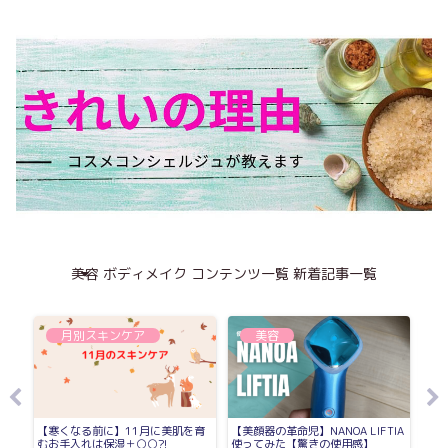
美容
ボディメイク
コンテンツ一覧
新着記事一覧
月別スキンケア
美容
イ
【寒くなる前に】11月に美肌を育
【美顔器の革命児】NANOA LIFTIA
オセ
キビ
むお手入れは保湿＋○○?!
使ってみた【驚きの使用感】
ロテ