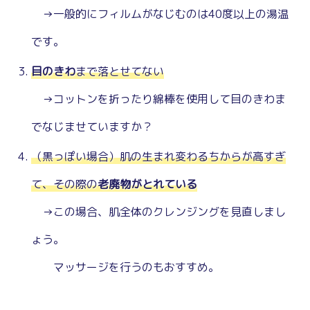
→一般的にフィルムがなじむのは40度以上の湯温
です。
目のきわ
まで落とせてない
→コットンを折ったり綿棒を使用して目のきわま
でなじませていますか？
（黒っぽい場合）肌の生まれ変わるちからが高すぎ
て、その際の
老廃物がとれて
い
る
→この場合、肌全体のクレンジングを見直しまし
ょう。
マッサージを行うのもおすすめ。