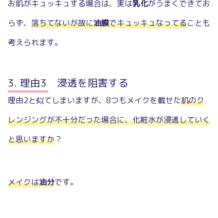
お肌がキュッキュする場合は、実は
乳化
がうまくできてお
らず、
落ちてないが故に
油膜
でキュッキュなってる
ことも
考えられます。
理由3 浸透を阻害する
理由2と似てしまいますが、8つもメイクを載せた
肌のク
レンジングが不十分だった場合に、化粧水が浸透していく
と思いますか
？
メイクは
油分
です。