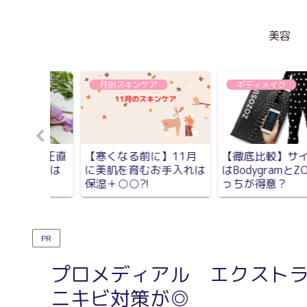
美容
美容
月別スキンケア
イズ計測
オセロリンクルホワイト
「乾燥」「温度」「や
ZOZOど
ニングプロテクションベ
しさ」がキー!12月の
ースってこんなにマルチ
キンケアポイント
な美容液!使用感レポ
PR
プロメディアル エクストラ
ニキビ対策が◎