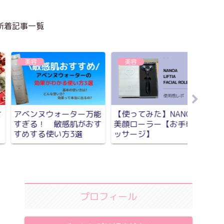
新着記事一覧
美容
美容
保湿
【美顔器の革命児】
NANOA洗顔フォームの
【使って
ANOA LIFTIA使ってみ
正直レビュー!処方こだ
アイク
た【驚きの使用感】
わりすぎてびっくり
おすすめ
プロフィール