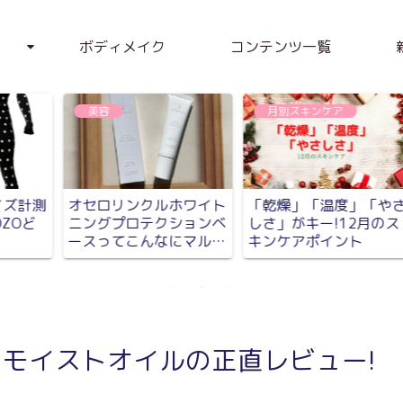
ボディメイク
コンテンツ一覧
美容
美容
さ
アベンヌウォーター万能
【使ってみた】NANOA
ス
すぎる！ 敏感肌がおす
美顔ローラー【お手軽マ
N
すめする使い方3選
ッサージ】
モイストオイルの正直レビュー!