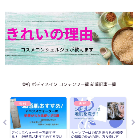
美容
ボディメイク
コンテンツ一覧
新着記事一覧
美容
美容
リー
アベンヌウォーター万能すぎ
シャンプーは地肌を洗うもの!頭皮
【使
る！ 敏感肌がおすすめする使い
の健康のための洗い方＆流し方
ー【