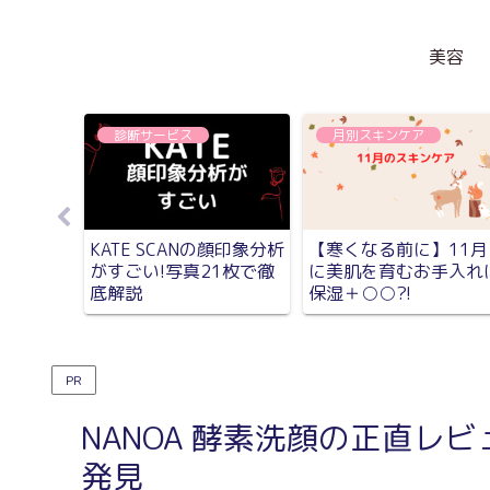
美容
診断サービス
月別スキンケア
おすすめ
KATE SCANの顔印象分析
【寒くなる前に】11月
分け方
がすごい!写真21枚で徹
に美肌を育むお手入れ
】
底解説
保湿＋○○?!
PR
NANOA 酵素洗顔の正直レ
発見