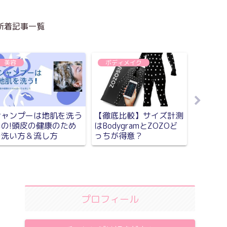
新着記事一覧
美容
ボディメイク
美容
【使っ
シャンプーは地肌を洗う
【徹底比較】サイズ計測
ンクル
もの!頭皮の健康のため
はBodygramとZOZOど
ーション
の洗い方＆流し方
っちが得意？
プロフィール