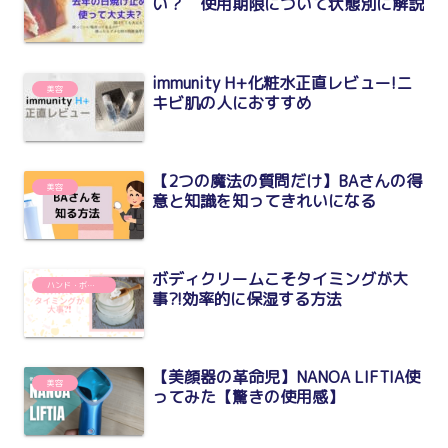
い？ 使用期限について状態別に解説
immunity H+化粧水正直レビュー!ニ
美容
キビ肌の人におすすめ
【2つの魔法の質問だけ】BAさんの得
美容
意と知識を知ってきれいになる
ボディクリームこそタイミングが大
ハンド・ボディケア
事?!効率的に保湿する方法
【美顔器の革命児】NANOA LIFTIA使
美容
ってみた【驚きの使用感】