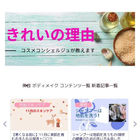
美容
ボディメイク
コンテンツ一覧
新着記事一覧
月別スキンケア
美容
ーラ
【寒くなる前に】11月に美肌を育
シャンプーは地肌を洗うもの!頭皮
KA
むお手入れは保湿＋○○?!
の健康のための洗い方＆流し方
写真