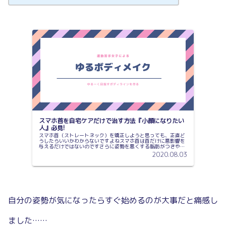
スマホ首を自宅ケアだけで治す方法『小顔になりたい
人』必見!
スマホ首（ストレートネック）を矯正しようと思っても、正直ど
うしたらいいかわからないですよねスマホ首は首だけに悪影響を
与えるだけではないのですさらに姿勢を悪くする脂肪がつきやす
くなる呼吸が浅くなり、疲れやすくなるスマホ首を改善すると疲
2020.08.03
れにくく...
自分の姿勢が気になったらすぐ始めるのが大事だと痛感し
ました……