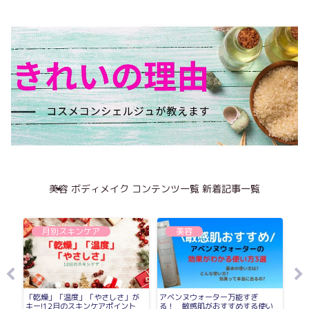
美容
ボディメイク
コンテンツ一覧
新着記事一覧
月別スキンケア
美容
ホ
「乾燥」「温度」「やさしさ」が
アベンヌウォーター万能すぎ
ステ
感
キー!12月のスキンケアポイント
る！ 敏感肌がおすすめする使い
上手